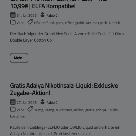
10,99€ | ELFA Kompatibel
31. Juli 2026
Fabio C.
Vape
elfa, prefilled, pods, elfbar, grabit, 4er, max pack, 4 stück
Der Nachfolger der Grabit Nex Pods: 4 vorbefüllte Pods, 1.1 Ohm
Double Layer Cotton Coil.
Mehr...
Gratis Adalya Nikotinsalz-Liquid: Exklusive
Zugabe-Aktion!
27. Juli 2026
Fabio C.
Vape
10mg, 20mg, nikotinsalz, aktion, gratis, adalya, liquids,
kostenlos
Kaufe dein Lieblings-ELFLIQ oder OWLIQ Liquid und erhalte ein
Adalya Nikotinsalzliquid (2ml) kostenlos dazu!