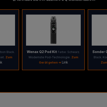
Wenax Q2 Pod Kit
Sonder Q
rbon Black.
Farbe: Schwarz.
et.
Zum
Modernste Pod-Technologie.
Zum
Black. K
nk
Link
Gerät gehen ➔
Zum