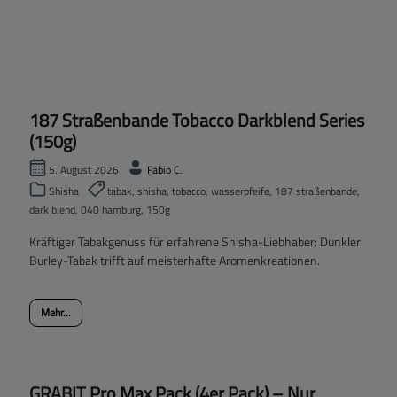
187 Straßenbande Tobacco Darkblend Series
(150g)
5. August 2026
Fabio C.
Shisha
tabak, shisha, tobacco, wasserpfeife, 187 straßenbande,
dark blend, 040 hamburg, 150g
Kräftiger Tabakgenuss für erfahrene Shisha-Liebhaber: Dunkler
Burley-Tabak trifft auf meisterhafte Aromenkreationen.
Mehr...
GRABIT Pro Max Pack (4er Pack) – Nur