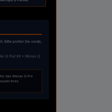
eekVape Q-Familie.
. Bitte prüfen Sie vorab,
der Q Pod Kit • Wenax Q
 für das Wenax Q Pro
uswahl Ihres