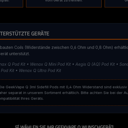
spaß.
vom Gerät zu trennen.
G
TERSTÜTZTE GERÄTE
rbauten Coils (Widerstände zwischen 0,6 Ohm und 0,8 Ohm) erhältlich
rät unterstützt.
ax Q Pod Kit • Wenax Q Mini Pod Kit • Aegis Q (AQ) Pod Kit • Son
a Pod Kit • Wenax Q Ultra Pod Kit
ie GeekVape Q 3ml Sidefill Pods mit 0,4 Ohm Widerstand sind exklusiv
aher separat in unserem Sortiment erhältlich. Bitte achten Sie bei der A
patibilität Ihres Geräts.
🛒 WÄHLEN SIE IHR GEEKVAPE Q WUNSCHGERÄT: