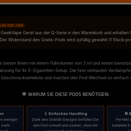
ARENKORB:
s GeekVape Gerät aus der Q-Serie in den Warenkorb und erhalten 
Der Widerstand des Gratis-Pods wird zufällig gewählt (1 Stück p
bieten Ihnen mit einem Füllvolumen von 3 ml und einem benutzerf
änzung für Ihr E-Zigaretten-Setup. Die fest verbauten Verdampfe
s Geschmackserlebnis und machen den Pod-Wechsel so einfach wi
🌟 WARUM SIE DIESE PODS BENÖTIGEN:
en
💧 Einfaches Handling
🔄 
en weniger
Dank des Sidefill-Designs befüllen Sie
Perfekt 
h mehr
den Pod schnell und sauber, ohne ihn
beliebte E