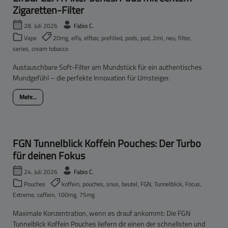
Zigaretten-Filter
28. Juli 2026
Fabio C.
Vape
20mg, elfa, elfbar, prefilled, pods, pod, 2ml, neu, filter,
series, cream tobacco
Austauschbare Soft-Filter am Mundstück für ein authentisches
Mundgefühl – die perfekte Innovation für Umsteiger.
Mehr...
FGN Tunnelblick Koffein Pouches: Der Turbo
für deinen Fokus
24. Juli 2026
Fabio C.
Pouches
koffein, pouches, snus, beutel, FGN, Tunnelblick, Focus,
Extreme, caffein, 100mg, 75mg
Maximale Konzentration, wenn es drauf ankommt: Die FGN
Tunnelblick Koffein Pouches liefern dir einen der schnellsten und