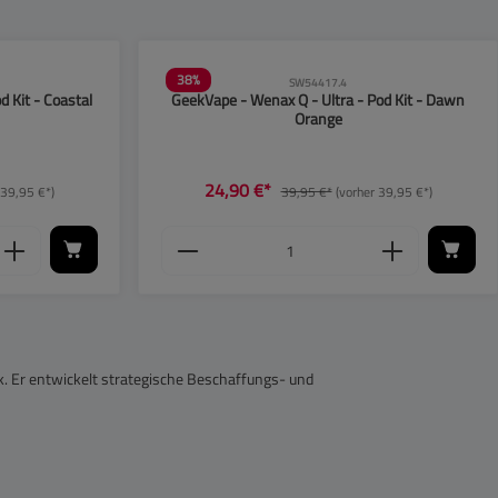
38
%
SW54417.4
 Kit - Coastal
GeekVape - Wenax Q - Ultra - Pod Kit - Dawn
Orange
24,90 €*
 39,95 €*)
39,95 €*
(vorher 39,95 €*)
ren.
Anzahl zu erhöhen oder zu reduzieren.
enutze die Schaltflächen, um die Anzahl zu e
 den gewünschten Wert ein oder benutze die 
Produkt Anzahl: Gib den gewün
k. Er entwickelt strategische Beschaffungs- und