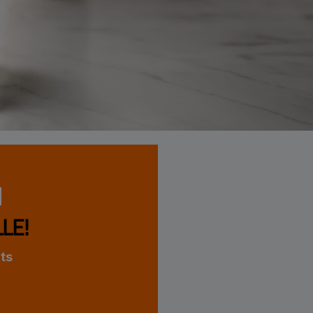
LE!
ts