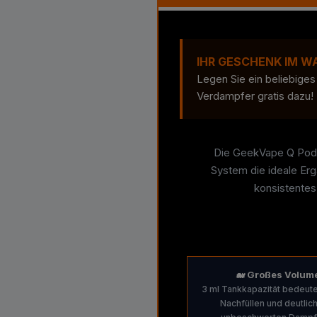
IHR GESCHENK IM W
Legen Sie ein beliebige
Verdampfer gratis dazu! 
Die GeekVape Q Pods 
System die ideale Erg
konsistente
🐋 Großes Volum
3 ml Tankkapazität bedeut
Nachfüllen und deutlic