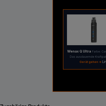
Wenax Q Ultra
Farbe: Ca
Das ausdauernde Kraftpak
Li
Gerät gehen ➔
Produktgalerie überspringen