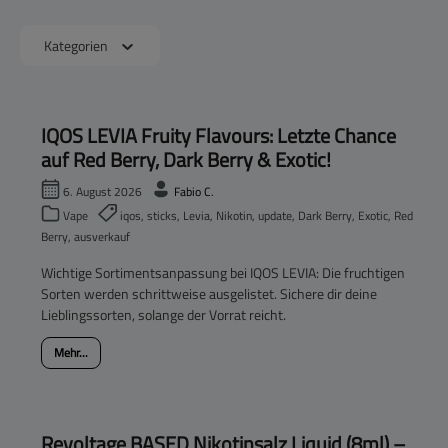
Kategorien
IQOS LEVIA Fruity Flavours: Letzte Chance
auf Red Berry, Dark Berry & Exotic!
6. August 2026
Fabio C.
Vape
iqos, sticks, Levia, Nikotin, update, Dark Berry, Exotic, Red
Berry, ausverkauf
Wichtige Sortimentsanpassung bei IQOS LEVIA: Die fruchtigen
Sorten werden schrittweise ausgelistet. Sichere dir deine
Lieblingssorten, solange der Vorrat reicht.
Mehr...
Revoltage BASED Nikotinsalz Liquid (8ml) –