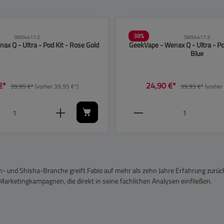
38
%
SW54417.2
SW54417.3
x Q - Ultra - Pod Kit - Rose Gold
GeekVape - Wenax Q - Ultra - Pod
Blue
€*
24,90 €*
39,95 €*
(vorher 39,95 €*)
39,95 €*
(vorher
zu reduzieren.
n, um die Anzahl zu erhöhen oder zu reduzie
ein oder benutze die Schaltflächen, um die 
Anzahl: Gib den gewünschten Wert ein oder b
Produkt Anzahl: Gib
n- und Shisha-Branche greift Fabio auf mehr als zehn Jahre Erfahrung zurüc
arketingkampagnen, die direkt in seine fachlichen Analysen einfließen.