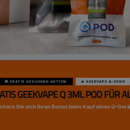
🎁 GRATIS GESCHENK-AKTION
🔥 GEEKVAPE Q-SERIE
ATIS GEEKVAPE Q 3ML POD FÜR AL
ichern Sie sich Ihren Bonus beim Kauf eines Q-Gerä