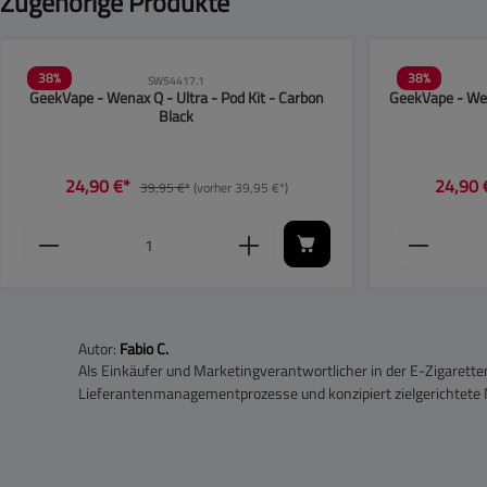
Zugehörige Produkte
38
%
38
%
SW54417.1
GeekVape - Wenax Q - Ultra - Pod Kit - Carbon
GeekVape - Wena
Black
24,90 €*
24,90 
39,95 €*
(vorher 39,95 €*)
höhen oder zu reduzieren.
chaltflächen, um die Anzahl zu erhöhen oder 
chten Wert ein oder benutze die Schaltfläche
Produkt Anzahl: Gib den gewünschten Wert 
Produkt 
Autor:
Fabio C.
Als Einkäufer und Marketingverantwortlicher in der E-Zigarette
Lieferantenmanagementprozesse und konzipiert zielgerichtete M