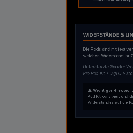
unbeschwerten Dampf
WIDERSTÄNDE & UN
Die Pods sind mit fest ve
welchen Widerstand Ihr Ge
Unterstützte Geräte:
Wen
Pro Pod Kit • Digi Q Vist
⚠️
Wichtiger Hinweis:
D
Pod Kit konzipiert und d
Widerstandes auf die Kom