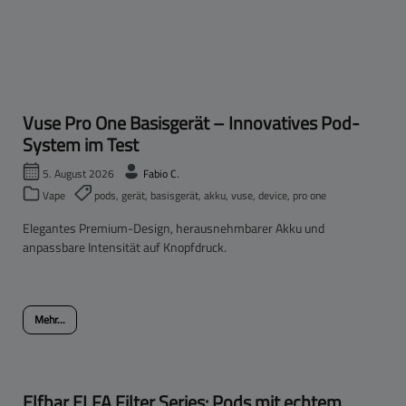
Vuse Pro One Basisgerät – Innovatives Pod-
System im Test
5. August 2026
Fabio C.
Vape
pods, gerät, basisgerät, akku, vuse, device, pro one
Elegantes Premium-Design, herausnehmbarer Akku und
anpassbare Intensität auf Knopfdruck.
Mehr...
Elfbar ELFA Filter Series: Pods mit echtem