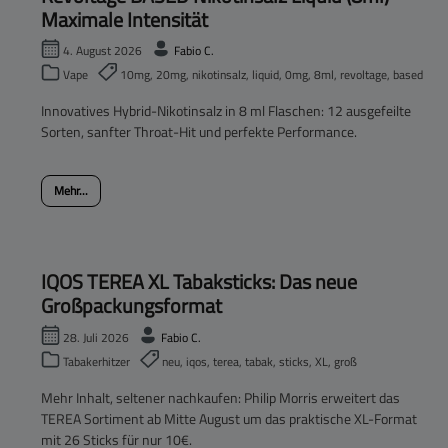
Maximale Intensität
4. August 2026
Fabio C.
Vape
10mg, 20mg, nikotinsalz, liquid, 0mg, 8ml, revoltage, based
Innovatives Hybrid-Nikotinsalz in 8 ml Flaschen: 12 ausgefeilte
Sorten, sanfter Throat-Hit und perfekte Performance.
Mehr...
IQOS TEREA XL Tabaksticks: Das neue
Großpackungsformat
28. Juli 2026
Fabio C.
Tabakerhitzer
neu, iqos, terea, tabak, sticks, XL, groß
Mehr Inhalt, seltener nachkaufen: Philip Morris erweitert das
TEREA Sortiment ab Mitte August um das praktische XL-Format
mit 26 Sticks für nur 10€.