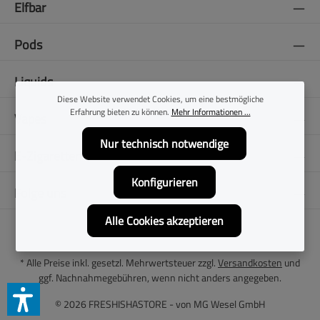
Elfbar
Pods
Liquids
Diese Website verwendet Cookies, um eine bestmögliche
Erfahrung bieten zu können.
Mehr Informationen ...
Vapes
Nur technisch notwendige
E-Zigaretten
Konfigurieren
Folge uns
Alle Cookies akzeptieren
* Alle Preise inkl. gesetzl. Mehrwertsteuer zzgl.
Versandkosten
und
ggf. Nachnahmegebühren, wenn nicht anders angegeben.
© 2026 FRESHISHASTORE - von
MG Wesel GmbH