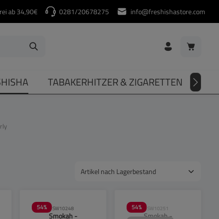
rei ab 34,90€
0281/20678275
info@freshishastore.com
Warenkorb
SHISHA
TABAKERHITZER & ZIGARETTEN
DIV
rly
54
%
54
%
SW10248
SW10251
Smokah -
Smokah -