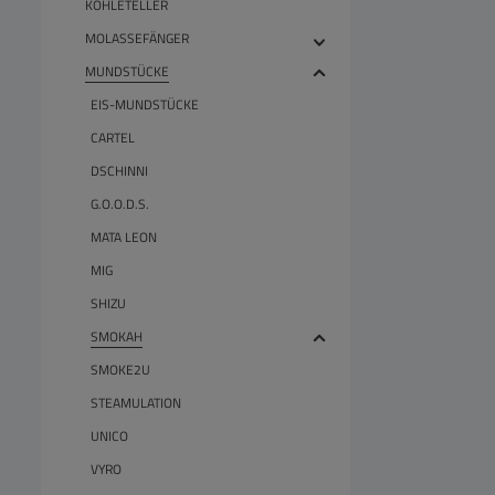
KOHLETELLER
MOLASSEFÄNGER
MUNDSTÜCKE
EIS-MUNDSTÜCKE
CARTEL
DSCHINNI
G.O.O.D.S.
MATA LEON
MIG
SHIZU
SMOKAH
SMOKE2U
STEAMULATION
UNICO
VYRO