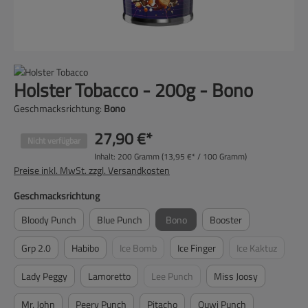
Holster Tobacco - 200g - Bono
Geschmacksrichtung:
Bono
27,90 €*
Nicht verfügbar
Inhalt:
200 Gramm
(13,95 €* / 100 Gramm)
Preise inkl. MwSt. zzgl. Versandkosten
auswählen
Geschmacksrichtung
Bloody Punch
Blue Punch
Bono
Booster
(Diese Option ist zurzeit nicht verfügba
Grp 2.0
Habibo
Ice Bomb
Ice Finger
Ice Kaktuz
(Diese Option ist zurzeit nicht verfügbar.)
(Diese Option is
Lady Peggy
Lamoretto
Lee Punch
Miss Joosy
(Diese Option ist zurzeit nicht verfügbar.
Mr. John
Peery Punch
Pitacho
Quwi Punch