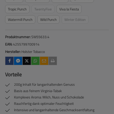
Tropic Punch
TwentyFive
Viva la Fiesta
(Diese Option ist zurzeit nicht verfügbar.)
Watermill Punch
Wild Punch
Winter Edition
(Diese Option ist zurzeit nicht 
Produktnummer:
SW55633.4
EAN:
4255799700914
Hersteller:
Holster Tobacco
Vorteile
200g Inhalt für langanhaltenden Genuss
Basis aus feinem Virginia-Tabak
Komplexes Aroma: Milch, Nuss und Schokolade
Rauchfertig dank optimaler Feuchtigkeit
Intensive und langanhaltende Geschmacksentfaltung