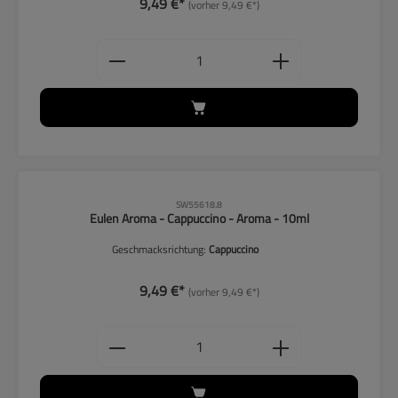
9,49 €*
(vorher 9,49 €*)
Produkt Anzahl: Gib den gewünschten
CLP-Hinweise beachten!
SW55618.8
Eulen Aroma - Cappuccino - Aroma - 10ml
Geschmacksrichtung:
Cappuccino
9,49 €*
(vorher 9,49 €*)
Produkt Anzahl: Gib den gewünschten