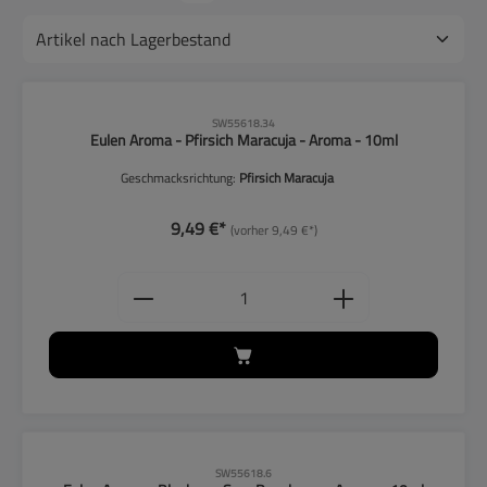
CLP-Hinweise beachten!
SW55618.34
Eulen Aroma - Pfirsich Maracuja - Aroma - 10ml
Geschmacksrichtung:
Pfirsich Maracuja
9,49 €*
(vorher 9,49 €*)
Produkt Anzahl: Gib den gewünschten
CLP-Hinweise beachten!
SW55618.6