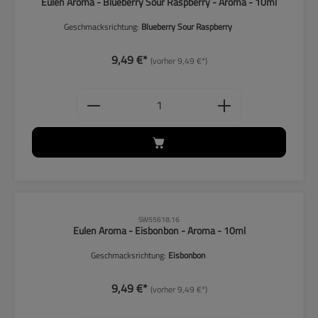
Eulen Aroma - Blueberry Sour Raspberry - Aroma - 10ml
Geschmacksrichtung:
Blueberry Sour Raspberry
9,49 €*
(vorher 9,49 €*)
Produkt Anzahl: Gib den gewünschten
CLP-Hinweise beachten!
SW55618.16
Eulen Aroma - Eisbonbon - Aroma - 10ml
Geschmacksrichtung:
Eisbonbon
9,49 €*
(vorher 9,49 €*)