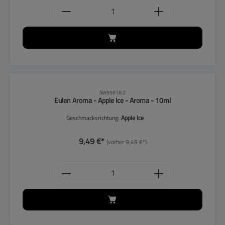
Produkt Anzahl: Gib den gewünschten
CLP-Hinweise beachten!
SW55618.2
Eulen Aroma - Apple Ice - Aroma - 10ml
Geschmacksrichtung:
Apple Ice
9,49 €*
(vorher 9,49 €*)
Produkt Anzahl: Gib den gewünschten