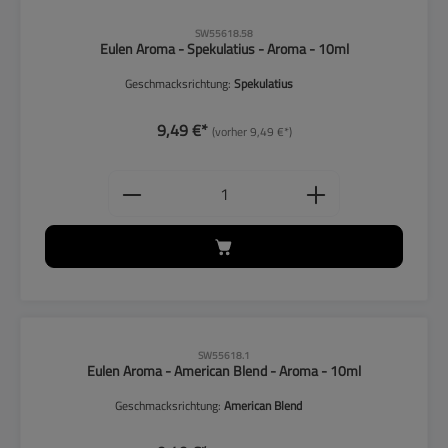
CLP-Hinweise beachten!
SW55618.58
Eulen Aroma - Spekulatius - Aroma - 10ml
Geschmacksrichtung:
Spekulatius
9,49 €*
(vorher 9,49 €*)
Produkt Anzahl: Gib den gewünschten
CLP-Hinweise beachten!
SW55618.1
Eulen Aroma - American Blend - Aroma - 10ml
Geschmacksrichtung:
American Blend