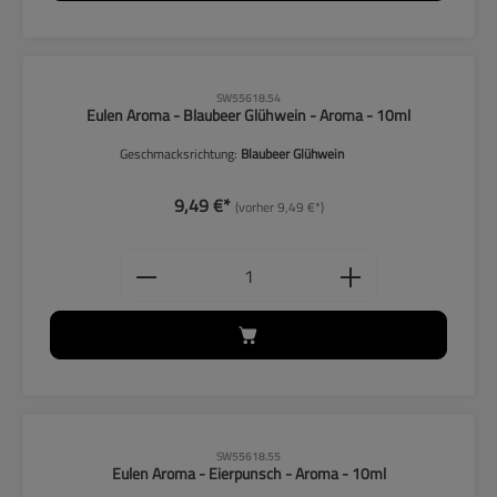
CLP-Hinweise beachten!
SW55618.54
Eulen Aroma - Blaubeer Glühwein - Aroma - 10ml
Geschmacksrichtung:
Blaubeer Glühwein
9,49 €*
(vorher 9,49 €*)
Produkt Anzahl: Gib den gewünschten
CLP-Hinweise beachten!
SW55618.55
Eulen Aroma - Eierpunsch - Aroma - 10ml