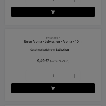
CLP-Hinweise beachten!
SW55618.57
Eulen Aroma - Lebkuchen - Aroma - 10ml
Geschmacksrichtung:
Lebkuchen
9,49 €*
(vorher 9,49 €*)
Produkt Anzahl: Gib den gewünschten