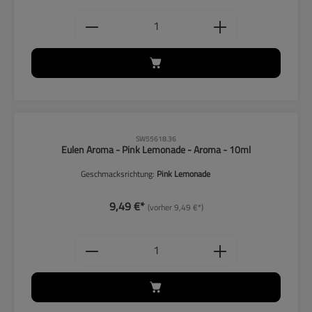
Produkt Anzahl: Gib den gewünschten
CLP-Hinweise beachten!
SW55618.36
Eulen Aroma - Pink Lemonade - Aroma - 10ml
Geschmacksrichtung:
Pink Lemonade
9,49 €*
(vorher 9,49 €*)
Produkt Anzahl: Gib den gewünschten