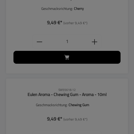
Geschmacksrichtung:
Cherry
9,49 €*
(vorher 9,49 €*)
Produkt Anzahl: Gib den gewünschten
CLP-Hinweise beachten!
SW55618.12
Eulen Aroma - Chewing Gum - Aroma - 10ml
Geschmacksrichtung:
Chewing Gum
9,49 €*
(vorher 9,49 €*)