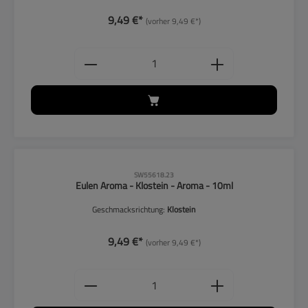
9,49 €*
(vorher 9,49 €*)
Produkt Anzahl: Gib den gewünschten
CLP-Hinweise beachten!
SW55618.23
Eulen Aroma - Klostein - Aroma - 10ml
Geschmacksrichtung:
Klostein
9,49 €*
(vorher 9,49 €*)
Produkt Anzahl: Gib den gewünschten