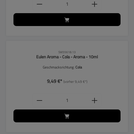
Produkt Anzahl: Gib den gewünschten
CLP-Hinweise beachten!
SW55618.13
Eulen Aroma - Cola - Aroma - 10ml
Geschmacksrichtung:
Cola
9,49 €*
(vorher 9,49 €*)
Produkt Anzahl: Gib den gewünschten