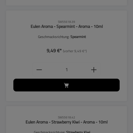
CLP-Hinweise beachten!
SW55618.39
Eulen Aroma - Spearmint - Aroma - 10ml
Geschmacksrichtung:
Spearmint
9,49 €*
(vorher 9,49 €*)
Produkt Anzahl: Gib den gewünschten
CLP-Hinweise beachten!
SW55618.42
Eulen Aroma - Strawberry Kiwi - Aroma - 10ml
Geschmacksrichtung:
Strawberry Kiwi