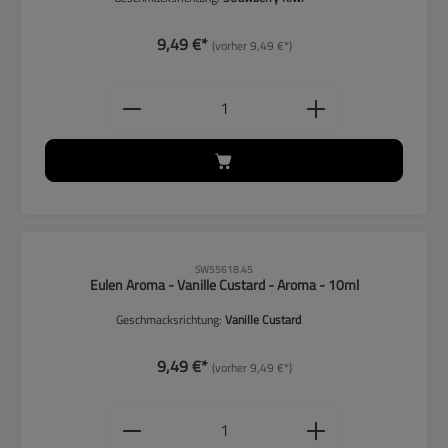
9,49 €*
(vorher 9,49 €*)
Produkt Anzahl: Gib den gewünschten
CLP-Hinweise beachten!
SW55618.45
Eulen Aroma - Vanille Custard - Aroma - 10ml
Geschmacksrichtung:
Vanille Custard
9,49 €*
(vorher 9,49 €*)
Produkt Anzahl: Gib den gewünschten