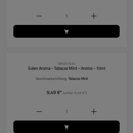
Produkt Anzahl: Gib den gewünschten
CLP-Hinweise beachten!
SW55618.53
Eulen Aroma - Tabacoo Mint - Aroma - 10ml
Geschmacksrichtung:
Tabacoo Mint
9,49 €*
(vorher 9,49 €*)
Produkt Anzahl: Gib den gewünschten