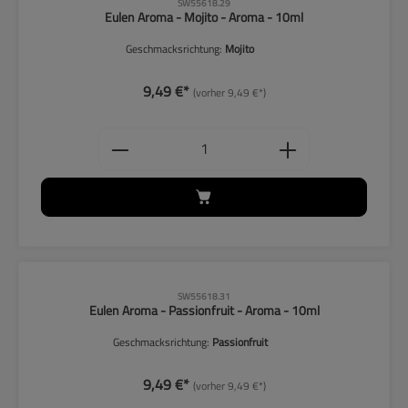
CLP-Hinweise beachten!
SW55618.29
Eulen Aroma - Mojito - Aroma - 10ml
Geschmacksrichtung:
Mojito
9,49 €*
(vorher 9,49 €*)
Produkt Anzahl: Gib den gewünschten
CLP-Hinweise beachten!
SW55618.31
Eulen Aroma - Passionfruit - Aroma - 10ml
Geschmacksrichtung:
Passionfruit
9,49 €*
(vorher 9,49 €*)