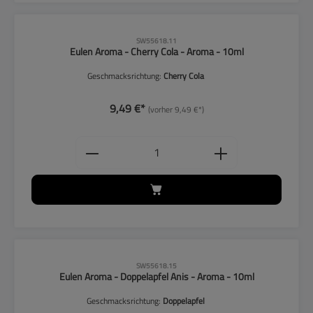
CLP-Hinweise beachten!
SW55618.11
Eulen Aroma - Cherry Cola - Aroma - 10ml
Geschmacksrichtung:
Cherry Cola
9,49 €*
(vorher 9,49 €*)
Produkt Anzahl: Gib den gewünschten
CLP-Hinweise beachten!
SW55618.15
Eulen Aroma - Doppelapfel Anis - Aroma - 10ml
Geschmacksrichtung:
Doppelapfel