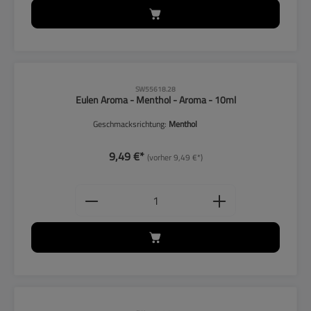
CLP-Hinweise beachten!
SW55618.28
Eulen Aroma - Menthol - Aroma - 10ml
Geschmacksrichtung:
Menthol
9,49 €*
(vorher 9,49 €*)
Produkt Anzahl: Gib den gewünschten