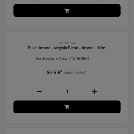
CLP-Hinweise beachten!
SW55618.46
Eulen Aroma - Virginia Blend - Aroma - 10ml
Geschmacksrichtung:
Virginia Blend
9,49 €*
(vorher 9,49 €*)
Produkt Anzahl: Gib den gewünschten