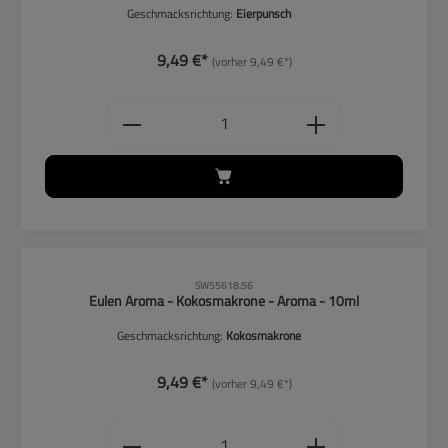
Geschmacksrichtung:
Eierpunsch
9,49 €*
(vorher 9,49 €*)
Produkt Anzahl: Gib den gewünschten
CLP-Hinweise beachten!
SW55618.56
Eulen Aroma - Kokosmakrone - Aroma - 10ml
Geschmacksrichtung:
Kokosmakrone
9,49 €*
(vorher 9,49 €*)
Produkt Anzahl: Gib den gewünschten