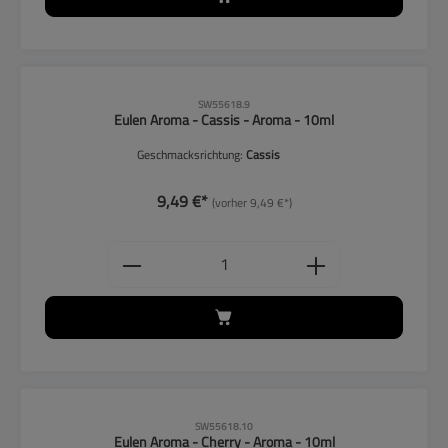
CLP-Hinweise beachten!
SW55618.9
Eulen Aroma - Cassis - Aroma - 10ml
Geschmacksrichtung:
Cassis
9,49 €*
(vorher 9,49 €*)
Produkt Anzahl: Gib den gewünschten
CLP-Hinweise beachten!
SW55618.10
Eulen Aroma - Cherry - Aroma - 10ml