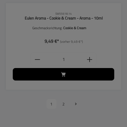
CLP-Hinweise beachten!
SW55618.14
Eulen Aroma - Cookie & Cream - Aroma - 10ml
Geschmacksrichtung:
Cookie & Cream
9,49 €*
(vorher 9,49 €*)
Produkt Anzahl: Gib den gewünschten
1
2