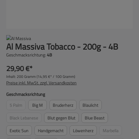
Al Massiva Tobacco - 200g - 4B
Geschmacksrichtung:
4B
29,90 €*
Inhalt:
200 Gramm
(14,95 €* / 100 Gramm)
Preise inkl. MwSt. zzgl. Versandkosten
auswählen
Geschmacksrichtung
5 Palm
Big M
Bruderherz
Blaulicht
(Diese Option ist zurzeit nicht verfügbar.)
Black Lebanese
Blut gegen Blut
Blue Beast
(Diese Option ist zurzeit nicht verfügbar.)
Exotic Sun
Handgemacht
Löwenherz
Marbella
(Diese Option ist z