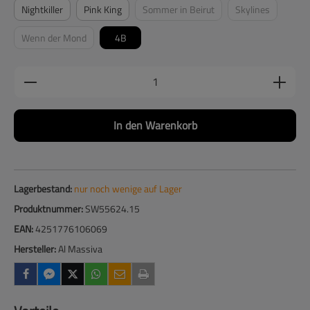
Nightkiller
Pink King
Sommer in Beirut
Skylines
(Diese Option ist zurzeit nicht verfügba
(Diese Option ist
Wenn der Mond
4B
(Diese Option ist zurzeit nicht verfügbar.)
Produkt Anzahl: Gib den gewünschten Wert ein
In den Warenkorb
Lagerbestand:
nur noch wenige auf Lager
Produktnummer:
SW55624.15
EAN:
4251776106069
Hersteller:
Al Massiva