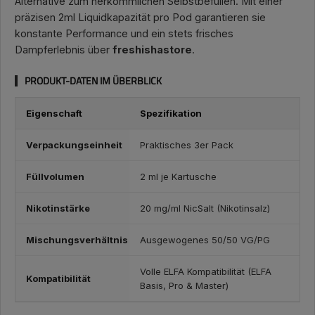
Alternative zum herkömmlichen Selbstbefüllen. Mit einer
präzisen 2ml Liquidkapazität pro Pod garantieren sie
konstante Performance und ein stets frisches
Dampferlebnis über
freshishastore
.
PRODUKT-DATEN IM ÜBERBLICK
Eigenschaft
Spezifikation
Verpackungseinheit
Praktisches 3er Pack
Füllvolumen
2 ml je Kartusche
Nikotinstärke
20 mg/ml NicSalt (Nikotinsalz)
Mischungsverhältnis
Ausgewogenes 50/50 VG/PG
Volle ELFA Kompatibilität (ELFA
Kompatibilität
Basis, Pro & Master)