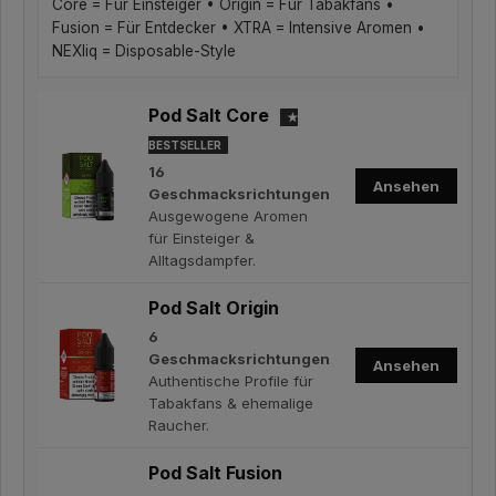
Core = Für Einsteiger • Origin = Für Tabakfans •
Fusion = Für Entdecker • XTRA = Intensive Aromen •
NEXliq = Disposable-Style
Pod Salt Core
★
BESTSELLER
16
Ansehen
Geschmacksrichtungen
Ausgewogene Aromen
für Einsteiger &
Alltagsdampfer.
Pod Salt Origin
6
Geschmacksrichtungen
Ansehen
Authentische Profile für
Tabakfans & ehemalige
Raucher.
Pod Salt Fusion