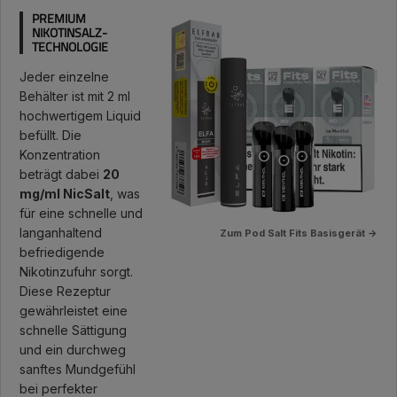
PREMIUM
NIKOTINSALZ-
TECHNOLOGIE
Jeder einzelne
Behälter ist mit 2 ml
hochwertigem Liquid
befüllt. Die
Konzentration
beträgt dabei
20
mg/ml NicSalt
, was
für eine schnelle und
langanhaltend
Zum Pod Salt Fits Basisgerät →
befriedigende
Nikotinzufuhr sorgt.
Diese Rezeptur
gewährleistet eine
schnelle Sättigung
und ein durchweg
sanftes Mundgefühl
bei perfekter