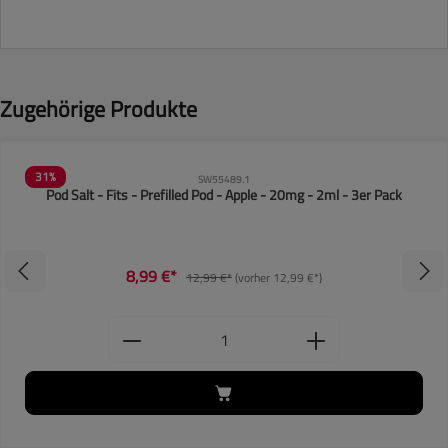
Produktgalerie überspringen
Zugehörige Produkte
31
%
SW55489.1
Pod Salt - Fits - Prefilled Pod - Apple - 20mg - 2ml - 3er Pack
8,99 €*
12,99 €*
(vorher 12,99 €*)
Wert ein oder benutze die Schaltflächen, um die
Produkt Anzahl: Gib den gewünschten