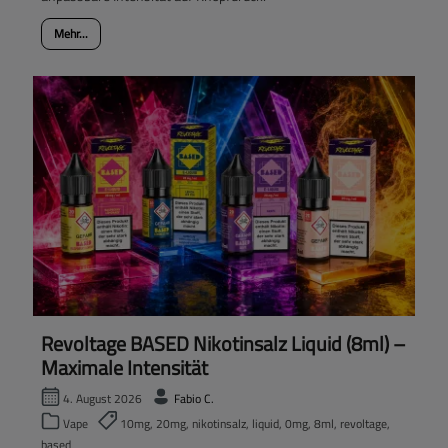
Mehr...
Revoltage BASED Nikotinsalz Liquid (8ml) –
Maximale Intensität
4. August 2026
Fabio C.
Vape
10mg, 20mg, nikotinsalz, liquid, 0mg, 8ml, revoltage,
based