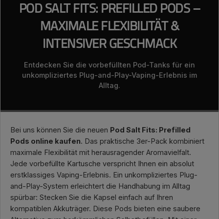
POD SALT FITS: PREFILLED PODS –
MAXIMALE FLEXIBILITÄT &
INTENSIVER GESCHMACK
Entdecken Sie die vorbefüllten Pod-Tanks für ein
unkompliziertes Plug-and-Play-Vaping-Erlebnis im
Alltag.
Bei uns können Sie die neuen
Pod Salt Fits: Prefilled
Pods online kaufen
. Das praktische 3er-Pack kombiniert
maximale Flexibilität mit herausragender Aromavielfalt.
Jede vorbefüllte Kartusche verspricht Ihnen ein absolut
erstklassiges Vaping-Erlebnis. Ein unkompliziertes Plug-
and-Play-System erleichtert die Handhabung im Alltag
spürbar: Stecken Sie die Kapsel einfach auf Ihren
kompatiblen Akkuträger. Diese Pods bieten eine saubere