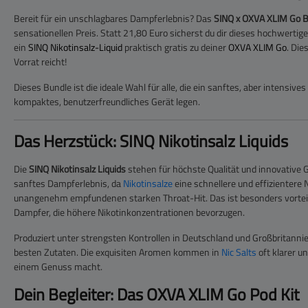
Bereit für ein unschlagbares Dampferlebnis? Das
SINQ x OXVA XLIM Go 
sensationellen Preis. Statt 21,80 Euro sicherst du dir dieses hochwertige
ein
SINQ Nikotinsalz-Liquid
praktisch gratis zu deiner
OXVA XLIM Go
. Die
Vorrat reicht!
Dieses Bundle ist die ideale Wahl für alle, die ein sanftes, aber intensive
kompaktes, benutzerfreundliches Gerät legen.
Das Herzstück: SINQ Nikotinsalz Liquids
Die
SINQ Nikotinsalz Liquids
stehen für höchste Qualität und innovative 
sanftes Dampferlebnis, da
Nikotinsalze
eine schnellere und effizientere
unangenehm empfundenen starken Throat-Hit. Das ist besonders vorteilh
Dampfer, die höhere Nikotinkonzentrationen bevorzugen.
Produziert unter strengsten Kontrollen in Deutschland und Großbritanni
besten Zutaten. Die exquisiten Aromen kommen in
Nic Salts
oft klarer u
einem Genuss macht.
Dein Begleiter: Das OXVA XLIM Go Pod Kit