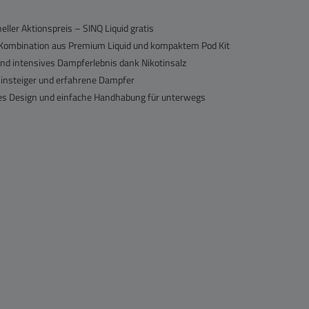
mit einem kühlen Touch. Dark Cherry Pop:
Intensive dunkle Kirsche trifft den sprudelnden
eller Aktionspreis – SINQ Liquid gratis
Charakter klassischer Cola. Evermint: Ein
kraftvoller Minz-Kick, belebt durch einen spritzigen
 Kombination aus Premium Liquid und kompaktem Pod Kit
Zitrus-Twist. Forbidden Lychee: Exotische, süße
nd intensives Dampferlebnis dank Nikotinsalz
Litschi mit einem kühlen, erfrischenden Abgang.
Gooseberry Ice: Die ungewöhnliche Kombination
 Einsteiger und erfahrene Dampfer
aus säuerlicher Stachelbeere und süßer Erdbeere,
s Design und einfache Handhabung für unterwegs
gekühlt serviert. Lemon After Lime: Maximal
erfrischender Zitrus-Punch aus intensiver Zitrone
und herber Limette auf Eis. Pink Soda: Eine
einzigartige Mischung aus Traubenlimonade,
Himbeere und einem Hauch Anis für ein
prickelndes Erlebnis. Sonora Watermelon: Die
ultimative Sommererfrischung mit knackiger
Wassermelone und dezenter Kühle. Diese E-
Liquids sind optimal auf niedrige Wattzahlen
abgestimmt und liefern bereits mit geringem
Verbrauch eine hohe Nikotinzufriedenheit. Erleben
Sie den Unterschied, den präzise gefertigte Nic
Salts machen.