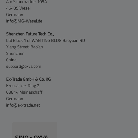
Am Schornacker 105A
46485 Wesel
Germany
Info@MG-Wesel.de
Shenzhen Future Tech Co.,
Ltd Block 1 of WAN TING BLDG Baoyuan RD
Xiang Street, Bao`an
Shenzhen
China
support@oxva.com
Ex-Trade GmbH & Co. KG
Kreuzäcker-Ring 2
63814 Mainaschaff
Germany
info@ex-trade.net
SINQ x OXVA