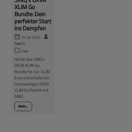
XLIM Go
Bundle: Dein
perfekter Start
ins Dampfen
18. Juli 2025
Fabio C.
Vape
Hol dir das SINQ x
OXVA XLIM Go
Bundle für nur 14,90
Euro und erhalte ein
hochwertiges OXVA
XLIM Go Pod Kit mit
SINQ
Mehr...