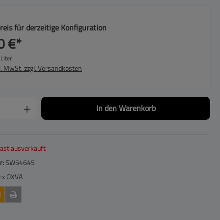
Reinheit und Sicherheit. Die Herstellung erfolgt
unter strengsten Kontrollen an
Produktionsstandorten in Deutschland und
eis für derzeitige Konfiguration
Großbritannien, beides Zentren für höchste
Standards in der Liquidproduktion. Es werden
0 €
*
ausschließlich erstklassige Rohstoffe verwendet,
die alle wichtigen europäischen Richtlinien nicht
Liter
nur erfüllen, sondern oft übertreffen. Diese
l. MwSt. zzgl. Versandkosten
Sorgfalt garantiert Ihnen ein durchweg reines und
sicheres Dampferlebnis. Die Vielfalt der Aromen:
Ein Geschmack für jeden Moment Die Auswahl an
SINQ Liquids ist so vielfältig wie anspruchsvoll.
Meisterhafte Aroma-Kompositionen, oft basierend
In den Warenkorb
auf feinsten deutschen Aromen, sorgen für klare
und langanhaltende Geschmacksprofile.
Entdecken Sie die gesamte Bandbreite: Arizona
Bloom: Ein exotischer Fruchtcocktail, der tropische
fast ausverkauft
Noten mit einem frostigen Finale vereint. Bangkok
Mango: Vollreife, süße Mango aus Fernost mit
r:
SW54645
einem leichten Kühleffekt. Blueberry Crush: Süße,
 x OXVA
reife Blaubeeren kombiniert mit einer verspielten
Kaugumminote. Bonito Mojito: Der Cocktail-
Klassiker mit spritziger Limette, Minze und
intensivem Eis-Kick. Creamynell: Eine unerwartete
Dessertkreation aus cremigem Toffee und Biskuit