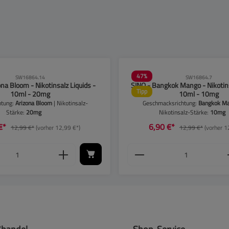
47
%
SW16864.14
SW16864.7
ona Bloom - Nikotinsalz Liquids -
SINQ - Bangkok Mango - Nikotins
Tipp
10ml - 20mg
10ml - 10mg
htung:
Arizona Bloom
| Nikotinsalz-
Geschmacksrichtung:
Bangkok M
Stärke:
20mg
Nikotinsalz-Stärke:
10mg
 €*
6,90 €*
12,99 €*
(vorher 12,99 €*)
12,99 €*
(vorher 1
der zu reduzieren.
chen, um die Anzahl zu erhöhen oder zu reduz
t ein oder benutze die Schaltflächen, um die
 Anzahl: Gib den gewünschten Wert ein oder b
Produkt Anzahl: Gib