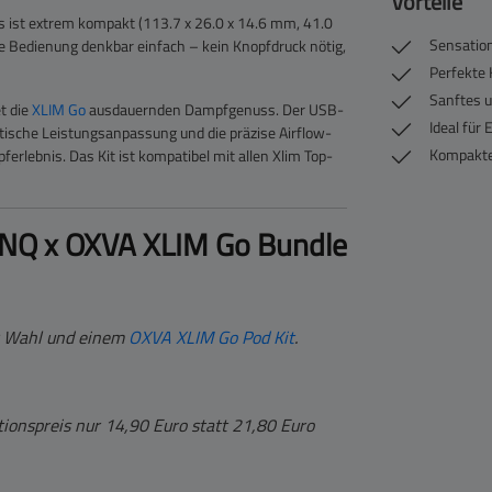
Vorteile
 ist extrem kompakt (113.7 x 26.0 x 14.6 mm, 41.0
Sensation
ie Bedienung denkbar einfach – kein Knopfdruck nötig,
Perfekte
Sanftes u
t die
XLIM Go
ausdauernden Dampfgenuss. Der USB-
Ideal für
tische Leistungsanpassung und die präzise Airflow-
Kompakte
lebnis. Das Kit ist kompatibel mit allen Xlim Top-
SINQ x OXVA XLIM Go Bundle
r Wahl und einem
OXVA XLIM Go Pod Kit
.
tionspreis nur 14,90 Euro statt 21,80 Euro