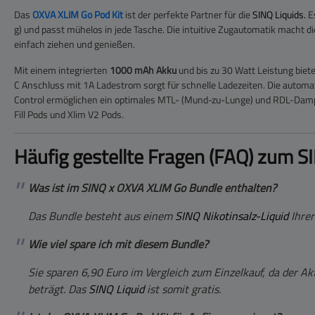
Das
OXVA XLIM Go Pod Kit
ist der perfekte Partner für die
SINQ Liquids.
Es
g) und passt mühelos in jede Tasche. Die intuitive Zugautomatik macht d
einfach ziehen und genießen.
Mit einem integrierten
1000 mAh Akku
und bis zu 30 Watt Leistung biete
C Anschluss mit 1A Ladestrom sorgt für schnelle Ladezeiten. Die automa
Control ermöglichen ein optimales MTL- (Mund-zu-Lunge) und RDL-Dampfer
Fill Pods und Xlim V2 Pods.
Häufig gestellte Fragen (FAQ) zum 
Was ist im SINQ x OXVA XLIM Go Bundle enthalten?
Das Bundle besteht aus einem
SINQ Nikotinsalz-Liquid
Ihre
Wie viel spare ich mit diesem Bundle?
Sie sparen 6,90 Euro im Vergleich zum Einzelkauf, da der Ak
beträgt. Das
SINQ Liquid
ist somit gratis.