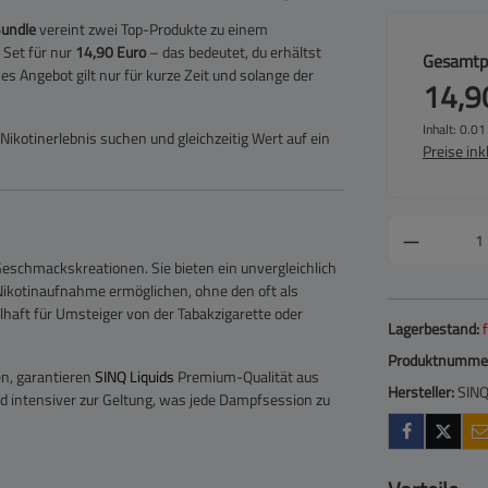
Bundle
vereint zwei Top-Produkte zu einem
 Set für nur
14,90 Euro
– das bedeutet, du erhältst
Gesamtpr
ses Angebot gilt nur für kurze Zeit und solange der
14,9
Inhalt:
0.01 
s Nikotinerlebnis suchen und gleichzeitig Wert auf ein
Preise ink
Geschmackskreationen. Sie bieten ein unvergleichlich
 Nikotinaufnahme ermöglichen, ohne den oft als
aft für Umsteiger von der Tabakzigarette oder
Lagerbestand:
Produktnumme
en, garantieren
SINQ Liquids
Premium-Qualität aus
Hersteller:
SINQ
nd intensiver zur Geltung, was jede Dampfsession zu