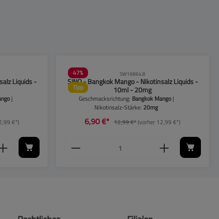
47
%
SW16864.8
alz Liquids -
SINQ - Bangkok Mango - Nikotinsalz Liquids -
Tipp
10ml - 20mg
ango
|
Geschmacksrichtung:
Bangkok Mango
|
Nikotinsalz-Stärke:
20mg
6,90 €*
2,99 €*)
12,99 €*
(vorher 12,99 €*)
ieren.
 Anzahl zu erhöhen oder zu reduzieren.
enutze die Schaltflächen, um die Anzahl zu 
 den gewünschten Wert ein oder benutze die 
Produkt Anzahl: Gib den gewüns