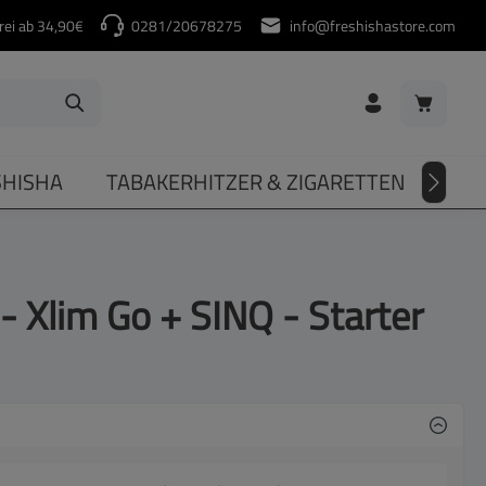
rei ab 34,90€
0281/20678275
info@freshishastore.com
Warenkorb
SHISHA
TABAKERHITZER & ZIGARETTEN
DIV
- Xlim Go + SINQ - Starter
sgewählt