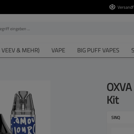
Versandf
, VEEV & MEHR)
VAPE
BIG PUFF VAPES
OXVA 
Kit
SINQ
vorau