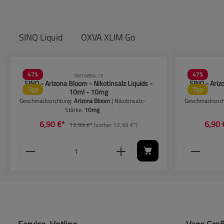
SINQ Liquid
OXVA XLIM Go
Produktgalerie überspringen
47
%
47
%
SW16864.13
SINQ - Arizona Bloom - Nikotinsalz Liquids -
SINQ - Ariz
Tipp
Tipp
10ml - 10mg
Geschmacksrichtung:
Arizona Bloom
| Nikotinsalz-
Geschmacksric
Stärke:
10mg
6,90 €*
6,90
12,99 €*
(vorher 12,99 €*)
u erhöhen oder zu reduzieren.
e Schaltflächen, um die Anzahl zu erhöhen o
nschten Wert ein oder benutze die Schaltflä
Produkt Anzahl: Gib den gewünschten Wer
Produkt