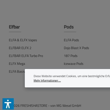
Elfbar
Pods
ELFA & ELFX Vapes
ELFA Pods
ELFBAR ELFX 2
Dojo Blast X Pods
ELFBAR ELFA Turbo Pro
187 Pods
ELFX Mega
Icewave Pods
ELFA Basisgerät
IVG Air Pods
Diese Website verwendet Cookies, um eine bestmögliche Erfa
Mehr Informationen ...
© 2026 FRESHISHASTORE - von
MG Wesel GmbH