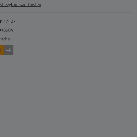
St. zzgl. Versandkosten
r:
17407
016984
ischa