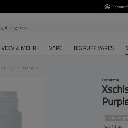
Versandf
, VEEV & MEHR)
VAPE
BIG PUFF VAPES
 die Bowl
Xschischa
Xschischa
Xschi
Purpl
Nicht verfügba
Inhalt:
1 Stück