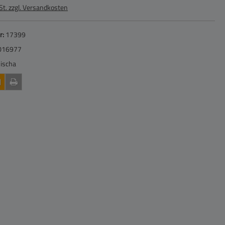
St. zzgl. Versandkosten
r:
17399
016977
ischa