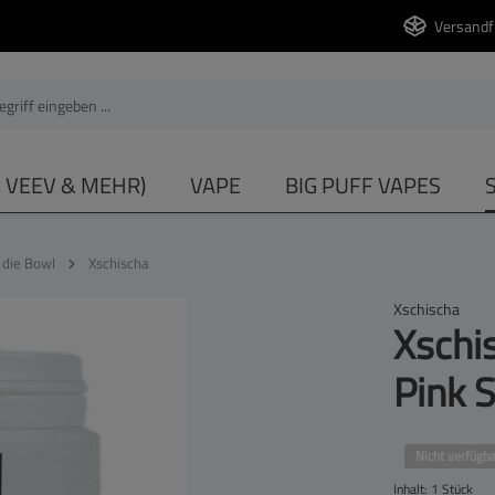
Versandf
, VEEV & MEHR)
VAPE
BIG PUFF VAPES
 die Bowl
Xschischa
Xschischa
Xschi
Pink S
Nicht verfügba
Inhalt:
1 Stück