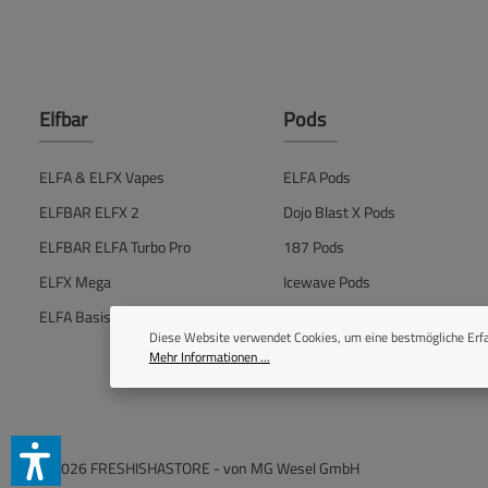
Elfbar
Pods
ELFA & ELFX Vapes
ELFA Pods
ELFBAR ELFX 2
Dojo Blast X Pods
ELFBAR ELFA Turbo Pro
187 Pods
ELFX Mega
Icewave Pods
ELFA Basisgerät
IVG Air Pods
Diese Website verwendet Cookies, um eine bestmögliche Erfa
Mehr Informationen ...
© 2026 FRESHISHASTORE - von
MG Wesel GmbH