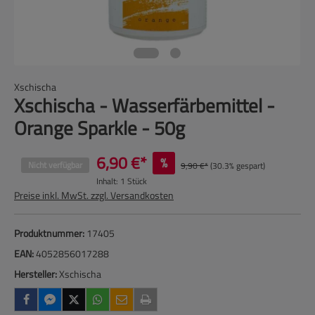
Xschischa
Xschischa - Wasserfärbemittel -
Orange Sparkle - 50g
6,90 €*
%
Nicht verfügbar
9,90 €*
(30.3% gespart)
Inhalt:
1 Stück
Preise inkl. MwSt. zzgl. Versandkosten
Produktnummer:
17405
EAN:
4052856017288
Hersteller:
Xschischa