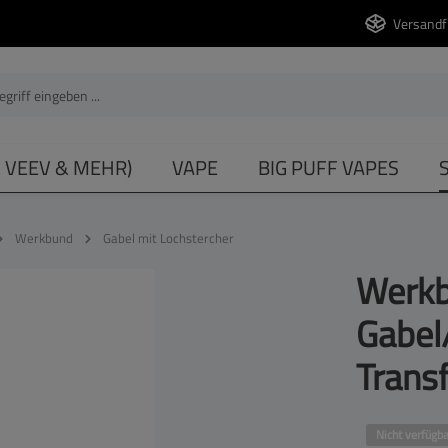
Versandf
, VEEV & MEHR)
VAPE
BIG PUFF VAPES
Werkbund
Gabel mit Lochstercher
Werkb
Gabel
Trans
Nicht verfügba