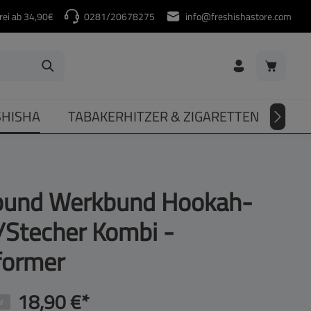
rei ab 34,90€
0281/20678275
info@freshishastore.com
Warenkorb
SHISHA
TABAKERHITZER & ZIGARETTEN
DIV
und Werkbund Hookah-
/Stecher Kombi -
former
18,90 €*
r