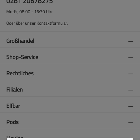
0281 20678275
Mo-Fr, 08:00 - 16:30 Uhr
Oder über unser
Kontaktformular
.
Großhandel
Shop-Service
Rechtliches
Filialen
Elfbar
Pods
Liquids