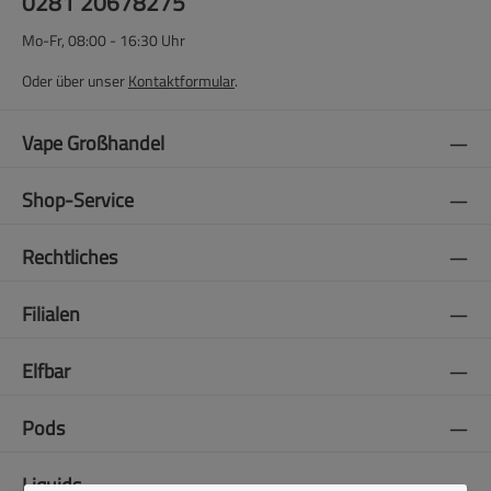
0281 20678275
Mo-Fr, 08:00 - 16:30 Uhr
Oder über unser
Kontaktformular
.
Vape Großhandel
Shop-Service
Rechtliches
Filialen
Elfbar
Pods
Liquids