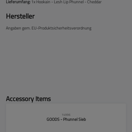
Lieferumfang:
1x Hookain - Lesh Lip Phunnel - Cheddar
Hersteller
Angaben gem. EU-Produktsicherheitsverordnung
Produktgalerie überspringen
Accessory Items
14996
GOODS - Phunnel Sieb