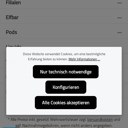
Filialen
Elfbar
Pods
Liquids
Diese Website verwendet Cookies, um eine bestmögliche
Erfahrung bieten zu können.
Mehr Informationen ...
Vapes
Nur technisch notwendige
E-Zigaretten
Konfigurieren
Folge uns
Alle Cookies akzeptieren
* Alle Preise inkl. gesetzl. Mehrwertsteuer zzgl.
Versandkosten
und
ggf. Nachnahmegebühren, wenn nicht anders angegeben.