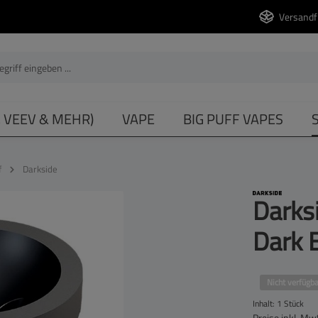
Versandf
, VEEV & MEHR)
VAPE
BIG PUFF VAPES
f
Darkside
Darks
Dark 
Nicht verfügba
Inhalt:
1 Stück
Preise inkl. Mw