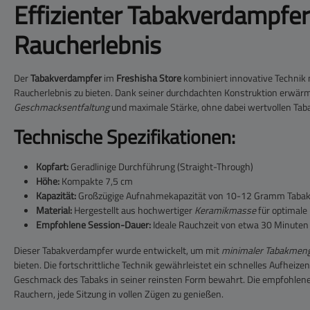
Effizienter Tabakverdampfer
Raucherlebnis
Der
Tabakverdampfer
im
Freshisha Store
kombiniert innovative Technik
Raucherlebnis zu bieten. Dank seiner durchdachten Konstruktion erwärm
Geschmacksentfaltung
und maximale Stärke, ohne dabei wertvollen Tab
Technische Spezifikationen:
Kopfart:
Geradlinige Durchführung (Straight-Through)
Höhe:
Kompakte 7,5 cm
Kapazität:
Großzügige Aufnahmekapazität von 10-12 Gramm Taba
Material:
Hergestellt aus hochwertiger
Keramikmasse
für optimale 
Empfohlene Session-Dauer:
Ideale Rauchzeit von etwa 30 Minuten
Dieser Tabakverdampfer wurde entwickelt, um mit
minimaler Tabakmen
bieten. Die fortschrittliche Technik gewährleistet ein schnelles Aufhei
Geschmack des Tabaks in seiner reinsten Form bewahrt. Die empfohlen
Rauchern, jede Sitzung in vollen Zügen zu genießen.