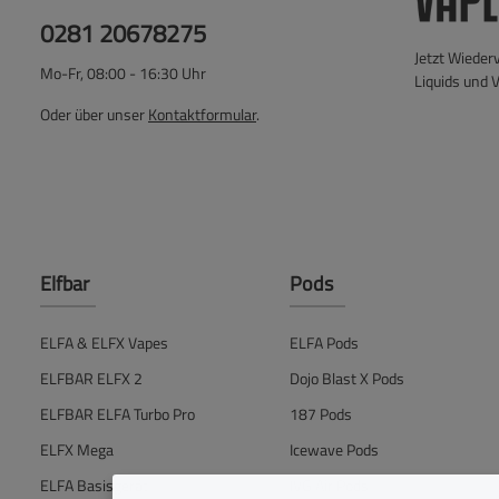
0281 20678275
Jetzt Wieder
Mo-Fr, 08:00 - 16:30 Uhr
Liquids und 
Oder über unser
Kontaktformular
.
Elfbar
Pods
ELFA & ELFX Vapes
ELFA Pods
ELFBAR ELFX 2
Dojo Blast X Pods
ELFBAR ELFA Turbo Pro
187 Pods
ELFX Mega
Icewave Pods
ELFA Basisgerät
IVG Air Pods