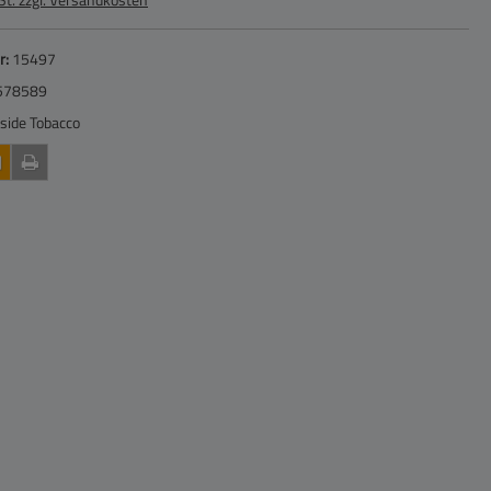
r:
15497
578589
side Tobacco