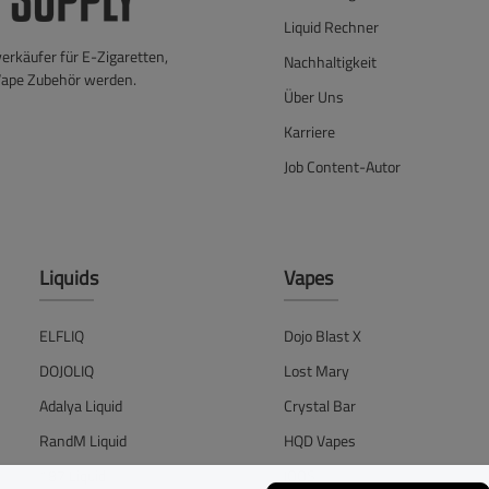
Liquid Rechner
verkäufer für E-Zigaretten,
Nachhaltigkeit
Vape Zubehör werden.
Über Uns
Karriere
Job Content-Autor
Liquids
Vapes
ELFLIQ
Dojo Blast X
DOJOLIQ
Lost Mary
Adalya Liquid
Crystal Bar
RandM Liquid
HQD Vapes
187 Liquid
IQOS