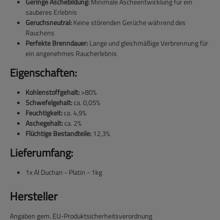
Geringe Aschebildung:
Minimale Ascheentwicklung für ein
sauberes Erlebnis
Geruchsneutral:
Keine störenden Gerüche während des
Rauchens
Perfekte Brenndauer:
Lange und gleichmäßige Verbrennung für
ein angenehmes Raucherlebnis
Eigenschaften:
Kohlenstoffgehalt:
>80%
Schwefelgehalt:
ca. 0,05%
Feuchtigkeit:
ca. 4,9%
Aschegehalt:
ca. 2%
Flüchtige Bestandteile:
12,3%
Lieferumfang:
1x Al Duchan - Platin - 1kg
Hersteller
Angaben gem. EU-Produktsicherheitsverordnung