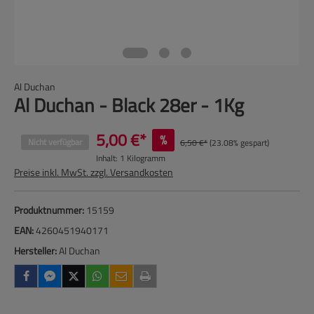
Al Duchan
Al Duchan - Black 28er - 1Kg
5,00 €*
%
Nicht verfügbar
6,50 €*
(23.08% gespart)
Inhalt:
1 Kilogramm
Preise inkl. MwSt. zzgl. Versandkosten
Produktnummer:
15159
EAN:
4260451940171
Hersteller:
Al Duchan