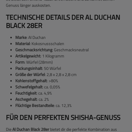
Genuss länger auskosten.
TECHNISCHE DETAILS DER AL DUCHAN
BLACK 28ER
Marke
: Al Duchan
Material
: Kokosnussschalen
Geschmacksrichtung
: Geschmacksneutral
Artikelgewicht
: 1 Kilogramm
Form
: Würfel (28mm)
Packungsinhalt
: 50 Würfel
Größe der Würfel
: 2,8 x 2,8 x 2,8 cm
Kohlenstoffgehalt
: >80%
Schwefelgehalt
: ca. 0,05%
Feuchtigkeit
: ca. 4,9%
Aschegehalt
: ca. 2%
Flüchtige Bestandteile
: ca. 12,3%
FÜR DEN PERFEKTEN SHISHA-GENUSS
Die
Al Duchan Black 28er
bietet dir die perfekte Kombination aus