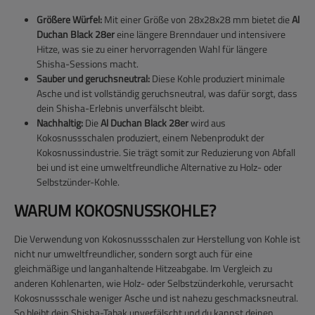
Größere Würfel:
Mit einer Größe von 28x28x28 mm bietet die
Al
Duchan Black 28er
eine längere Brenndauer und intensivere
Hitze, was sie zu einer hervorragenden Wahl für längere
Shisha-Sessions macht.
Sauber und geruchsneutral:
Diese Kohle produziert minimale
Asche und ist vollständig geruchsneutral, was dafür sorgt, dass
dein Shisha-Erlebnis unverfälscht bleibt.
Nachhaltig:
Die
Al Duchan Black 28er
wird aus
Kokosnussschalen produziert, einem Nebenprodukt der
Kokosnussindustrie. Sie trägt somit zur Reduzierung von Abfall
bei und ist eine umweltfreundliche Alternative zu Holz- oder
Selbstzünder-Kohle.
WARUM KOKOSNUSSKOHLE?
Die Verwendung von Kokosnussschalen zur Herstellung von Kohle ist
nicht nur umweltfreundlicher, sondern sorgt auch für eine
gleichmäßige und langanhaltende Hitzeabgabe. Im Vergleich zu
anderen Kohlenarten, wie Holz- oder Selbstzünderkohle, verursacht
Kokosnussschale weniger Asche und ist nahezu geschmacksneutral.
So bleibt dein Shisha-Tabak unverfälscht und du kannst deinen