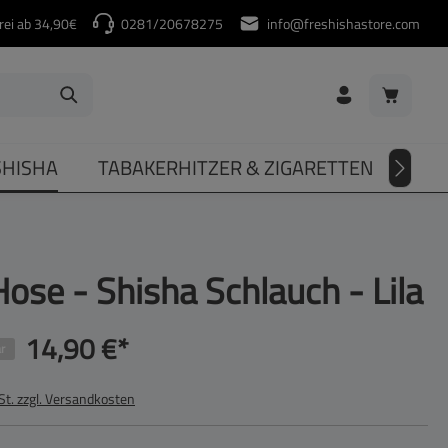
rei ab 34,90€
0281/20678275
info@freshishastore.com
Warenkorb
SHISHA
TABAKERHITZER & ZIGARETTEN
DIV
ose - Shisha Schlauch - Lila
14,90 €*
r
St. zzgl. Versandkosten