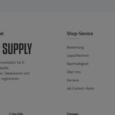
el
Shop-Service
Bewertung
Liquid Rechner
verkäufer für E-
Nachhaltigkeit
iquids,
Über Uns
en, Tabakwaren und
 registrieren
Karriere
Job Content-Autor
Liquids
Vapes