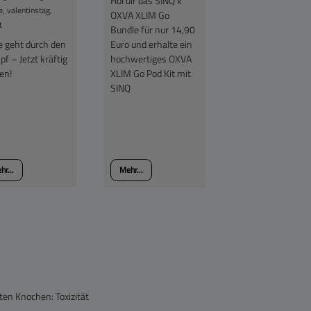
Hol dir das SINQ x
e, valentinstag,
OXVA XLIM Go
t
Bundle für nur 14,90
Euro und erhalte ein
e geht durch den
hochwertiges OXVA
f – Jetzt kräftig
XLIM Go Pod Kit mit
en!
SINQ
hr...
Mehr...
en Knochen: Toxizität