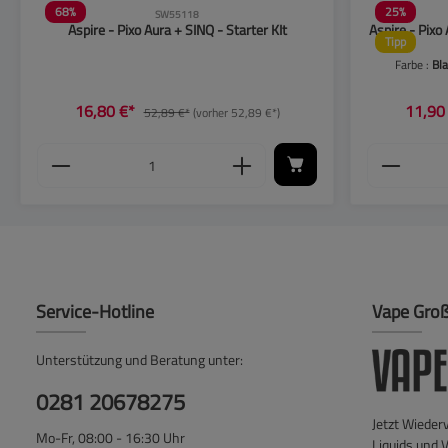
68
%
25
%
SW55118
Aspire - Pixo Aura + SINQ - Starter KIt
Aspire - Pixo 
Tipp
Farbe :
Bl
16,80 €*
11,90
52,89 €*
(vorher 52,89 €*)
u erhöhen oder zu reduzieren.
e Schaltflächen, um die Anzahl zu erhöhen o
nschten Wert ein oder benutze die Schaltflä
Produkt Anzahl: Gib den gewünschten Wer
Produkt
Service-Hotline
Vape Gro
Unterstützung und Beratung unter:
0281 20678275
Jetzt Wieder
Mo-Fr, 08:00 - 16:30 Uhr
Liquids und 