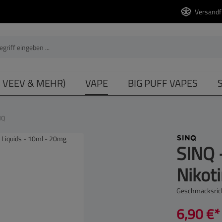
Versandf
, VEEV & MEHR)
VAPE
BIG PUFF VAPES
NQ
SINQ 
Nikot
Geschmacksric
6,90 €*