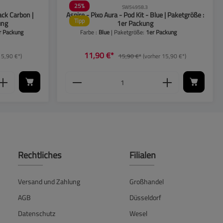
25
%
SW54958.3
ack Carbon |
Aspire - Pixo Aura - Pod Kit - Blue | Paketgröße :
Tipp
ung
1er Packung
r Packung
Farbe :
Blue
| Paketgröße:
1er Packung
11,90 €*
15,90 €*)
15,90 €*
(vorher 15,90 €*)
ieren.
 Anzahl zu erhöhen oder zu reduzieren.
enutze die Schaltflächen, um die Anzahl zu 
 den gewünschten Wert ein oder benutze die 
Produkt Anzahl: Gib den gewüns
Rechtliches
Filialen
Versand und Zahlung
Großhandel
AGB
Düsseldorf
Datenschutz
Wesel