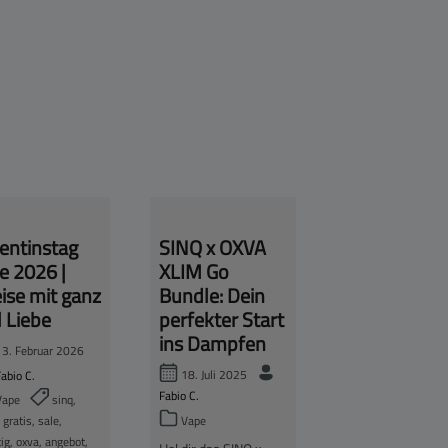
entinstag
SINQ x OXVA
e 2026 |
XLIM Go
ise mit ganz
Bundle: Dein
l Liebe
perfekter Start
ins Dampfen
3. Februar 2026
18. Juli 2025
Fabio C.
Fabio C.
ape
sinq,
Vape
 gratis, sale,
ig, oxva, angebot,