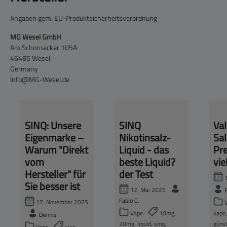
Angaben gem. EU-Produktsicherheitsverordnung
MG Wesel GmbH
Am Schornacker 105A
46485 Wesel
Germany
Info@MG-Wesel.de
SINQ: Unsere
SINQ
Val
Eigenmarke –
Nikotinsalz-
Sal
Warum "Direkt
Liquid - das
Pre
vom
beste Liquid?
vie
Hersteller" für
der Test
1
Sie besser ist
12. Mai 2025
Fabio C.
17. November 2025
V
Vape
10mg,
vape,
Dennis
20mg, liquid, sinq,
günst
Vape
sinq