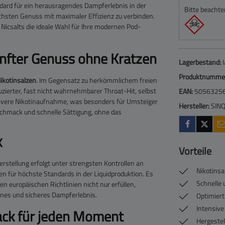
ard für ein herausragendes Dampferlebnis in der
Bitte beachte
chsten Genuss mit maximaler Effizienz zu verbinden.
 Nicsalts die ideale Wahl für Ihre modernen Pod-
anfter Genuss ohne Kratzen
Lagerbestand:
Produktnumme
ikotinsalzen
. Im Gegensatz zu herkömmlichem freien
uzierter, fast nicht wahrnehmbarer Throat-Hit, selbst
EAN:
5056325
ktivere Nikotinaufnahme, was besonders für Umsteiger
Hersteller:
SIN
eschmack und schnelle Sättigung, ohne das
K
Vorteile
erstellung erfolgt unter strengsten Kontrollen an
Nikotinsa
n für höchste Standards in der Liquidproduktion. Es
Schnelle 
en europäischen Richtlinien nicht nur erfüllen,
eines und sicheres Dampferlebnis.
Optimier
Intensive
mack für jeden Moment
Hergestel