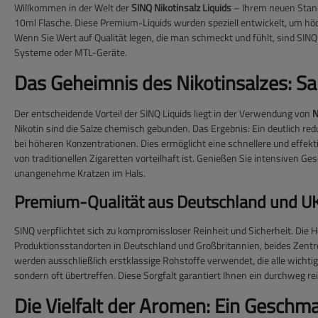
Willkommen in der Welt der
SINQ Nikotinsalz Liquids
– Ihrem neuen Stand
10ml Flasche. Diese Premium-Liquids wurden speziell entwickelt, um hö
Wenn Sie Wert auf Qualität legen, die man schmeckt und fühlt, sind SINQ
Systeme oder MTL-Geräte.
Das Geheimnis des Nikotinsalzes: S
Der entscheidende Vorteil der SINQ Liquids liegt in der Verwendung von
N
Nikotin sind die Salze chemisch gebunden. Das Ergebnis: Ein deutlich red
bei höheren Konzentrationen. Dies ermöglicht eine schnellere und effe
von traditionellen Zigaretten vorteilhaft ist. Genießen Sie intensiven G
unangenehme Kratzen im Hals.
Premium-Qualität aus Deutschland und U
SINQ verpflichtet sich zu kompromissloser Reinheit und Sicherheit. Die H
Produktionsstandorten in Deutschland und Großbritannien, beides Zentre
werden ausschließlich erstklassige Rohstoffe verwendet, die alle wichtig
sondern oft übertreffen. Diese Sorgfalt garantiert Ihnen ein durchweg r
Die Vielfalt der Aromen: Ein Gesch