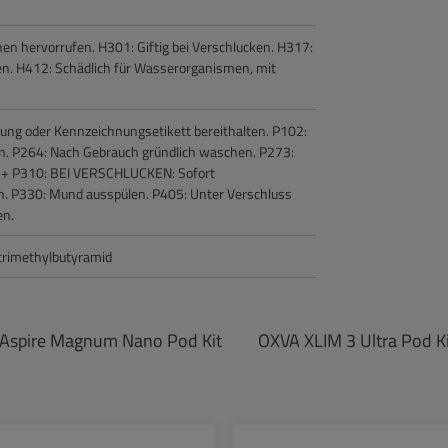
nen hervorrufen.
H301: Giftig bei Verschlucken.
H317:
en.
H412: Schädlich für Wasserorganismen, mit
ackung oder Kennzeichnungsetikett bereithalten.
P102:
n.
P264: Nach Gebrauch gründlich waschen.
P273:
+ P310: BEI VERSCHLUCKEN: Sofort
n.
P330: Mund ausspülen.
P405: Unter Verschluss
en.
-trimethylbutyramid
Aspire Magnum Nano Pod Kit
OXVA XLIM 3 Ultra Pod K