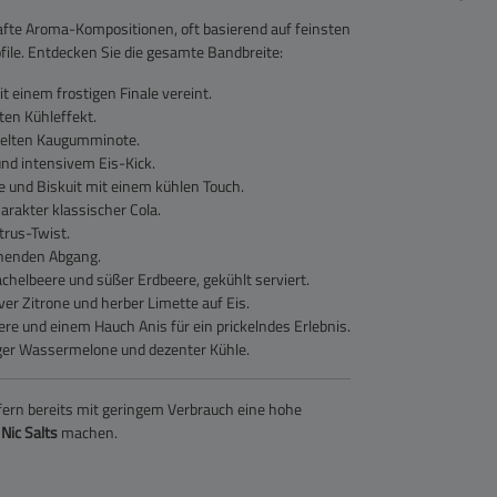
rhafte Aroma-Kompositionen, oft basierend auf feinsten
ile. Entdecken Sie die gesamte Bandbreite:
t einem frostigen Finale vereint.
ten Kühleffekt.
pielten Kaugumminote.
und intensivem Eis-Kick.
 und Biskuit mit einem kühlen Touch.
arakter klassischer Cola.
trus-Twist.
schenden Abgang.
helbeere und süßer Erdbeere, gekühlt serviert.
er Zitrone und herber Limette auf Eis.
e und einem Hauch Anis für ein prickelndes Erlebnis.
ger Wassermelone und dezenter Kühle.
efern bereits mit geringem Verbrauch eine hohe
e
Nic Salts
machen.