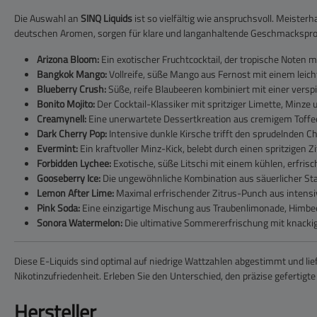
Die Auswahl an
SINQ Liquids
ist so vielfältig wie anspruchsvoll. Meiste
deutschen Aromen, sorgen für klare und langanhaltende Geschmacksprof
Arizona Bloom:
Ein exotischer Fruchtcocktail, der tropische Noten mi
Bangkok Mango:
Vollreife, süße Mango aus Fernost mit einem leich
Blueberry Crush:
Süße, reife Blaubeeren kombiniert mit einer vers
Bonito Mojito:
Der Cocktail-Klassiker mit spritziger Limette, Minze 
Creamynell:
Eine unerwartete Dessertkreation aus cremigem Toffee
Dark Cherry Pop:
Intensive dunkle Kirsche trifft den sprudelnden Ch
Evermint:
Ein kraftvoller Minz-Kick, belebt durch einen spritzigen Zi
Forbidden Lychee:
Exotische, süße Litschi mit einem kühlen, erfri
Gooseberry Ice:
Die ungewöhnliche Kombination aus säuerlicher Stac
Lemon After Lime:
Maximal erfrischender Zitrus-Punch aus intensiv
Pink Soda:
Eine einzigartige Mischung aus Traubenlimonade, Himbeer
Sonora Watermelon:
Die ultimative Sommererfrischung mit knacki
Diese E-Liquids sind optimal auf niedrige Wattzahlen abgestimmt und li
Nikotinzufriedenheit. Erleben Sie den Unterschied, den präzise gefertigt
Hersteller