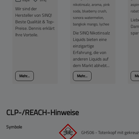
nikotinsalz, aroma, pink
aspir
Wir sind der
soda, blueberry crush,
rabat
Hersteller von SINQ!
sonora watermelon,
Lieb
Beste Qualität & Top-
bangkok mango, lychee
Damp
Preise. Dennis erklärt
Die SINQ Nikotinsalz
spar
Ihre Vorteile.
Liquids bieten eine
einzigartige
Erfahrung, die von
anderen Liquids auf
dem Markt abhebt...
Mehr...
Mehr...
Me
CLP-/REACH-Hinweise
Symbole
GHS06 - Totenkopf mit gekreuzt