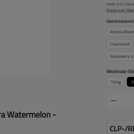
Inhalt:
0.01 Liter
(
Preise inkl. Mw
Geschmacksric
Arizona Bloo
Creamynell
Gooseberry Ic
Nikotinsalz-Stä
10mg
2
Produkt 
ra Watermelon -
CLP-/R