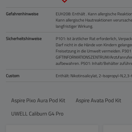
Gefahrenhinweise
EUH208: Enthält . Kann allergische Reaktio
Kann allergische Hautreaktionen verursach
langfristiger Wirkung.
Sicherheitshinweise
P101: Ist ärztlicher Rat erforderlich, Verp
Darf nicht in die Hände von Kindern gelange
Freisetzung in die Umwelt vermeiden.
P301 
GIFTINFORMATIONSZENTRUM/Arzt//anrufe
aufbewahren.
P501: Inhalt/Behälter zuführ
Custom
Enthält: Nikotinsalicylat, 2-Isopropyl-N,2,3
Aspire Pixo Aura Pod Kit
Aspire Avata Pod Kit
UWELL Caliburn G4 Pro
Produktgalerie überspringen