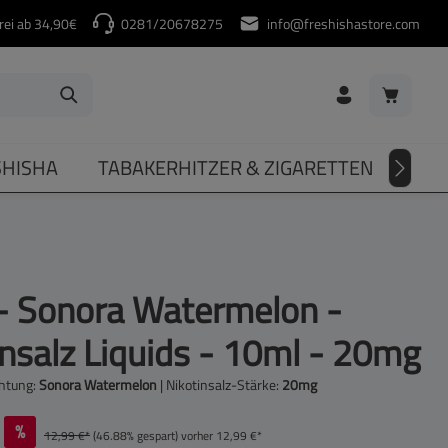
rei ab 34,90€
0281/20678275
info@freshishastore.com
Warenkorb
SHISHA
TABAKERHITZER & ZIGARETTEN
DIV
- Sonora Watermelon -
insalz Liquids - 10ml - 20mg
htung:
Sonora Watermelon
|
Nikotinsalz-Stärke:
20mg
%
12,99 €*
(46.88% gespart)
vorher 12,99 €*