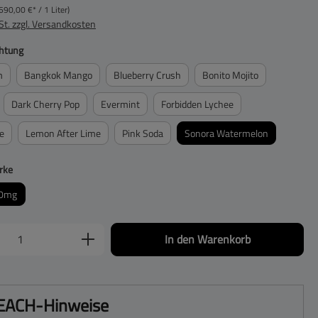
690,00 €* / 1 Liter)
St. zzgl. Versandkosten
auswählen
htung
m
Bangkok Mango
Blueberry Crush
Bonito Mojito
Dark Cherry Pop
Evermint
Forbidden Lychee
e
Lemon After Lime
Pink Soda
Sonora Watermelon
auswählen
rke
0mg
Anzahl: Gib den gewünschten Wert ein oder be
In den Warenkorb
EACH-Hinweise