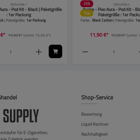
25
%
SW54958.1
SW54958.2
Aura - Pod Kit - Black | Paketgröße
Aspire - Pixo Aura - Pod Kit - Bl
Tipp
: 1er Packung
Paketgröße : 1er Pack
ack
| Paketgröße:
1er Packung
Farbe :
Black Carbon
| Paketgröße:
1e
 €*
11,90 €*
15,90 €*
(vorher 15,90 €*)
15,90 €*
(vorher 
der zu reduzieren.
chen, um die Anzahl zu erhöhen oder zu reduz
t ein oder benutze die Schaltflächen, um die
 Anzahl: Gib den gewünschten Wert ein oder b
Produkt Anzahl: Gib
ßhandel
Shop-Service
Bewertung
Liquid Rechner
verkäufer für E-Zigaretten,
Nachhaltigkeit
Vape Zubehör werden.