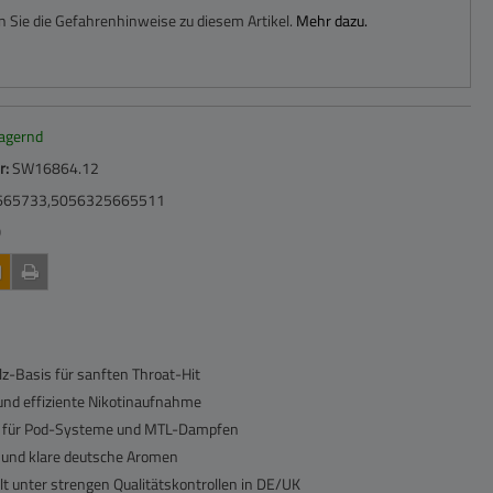
n Sie die Gefahrenhinweise zu diesem Artikel.
Mehr dazu.
lagernd
r:
SW16864.12
665733,5056325665511
Q
lz-Basis für sanften Throat-Hit
und effiziente Nikotinaufnahme
t für Pod-Systeme und MTL-Dampfen
 und klare deutsche Aromen
lt unter strengen Qualitätskontrollen in DE/UK